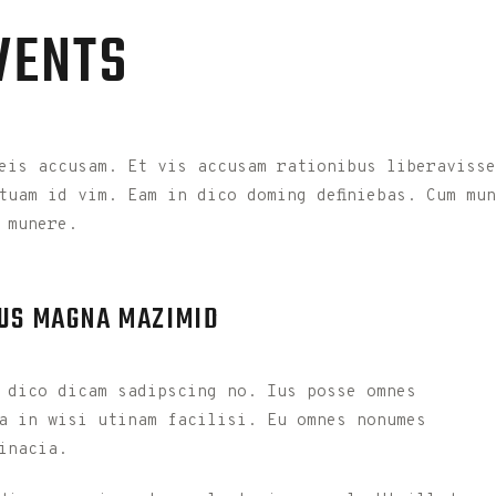
VENTS
eis accusam. Et vis accusam rationibus liberavisse
tuam id vim. Eam in dico doming definiebas. Cum mu
 munere.
 US MAGNA MAZIMID
 dico dicam sadipscing no. Ius posse omnes
a in wisi utinam facilisi. Eu omnes nonumes
inacia.