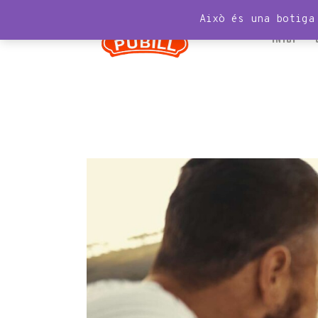
Això és una botiga
INICI