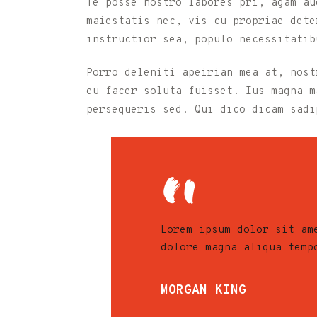
Te posse nostro labores pri, agam au
maiestatis nec, vis cu propriae dete
instructior sea, populo necessitatib
Porro deleniti apeirian mea at, nost
eu facer soluta fuisset. Ius magna m
persequeris sed. Qui dico dicam sadi
Lorem ipsum dolor sit am
dolore magna aliqua temp
MORGAN KING