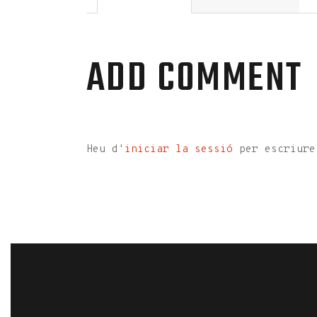
ADD COMMENT
Heu d'
iniciar la sessió
per escriure