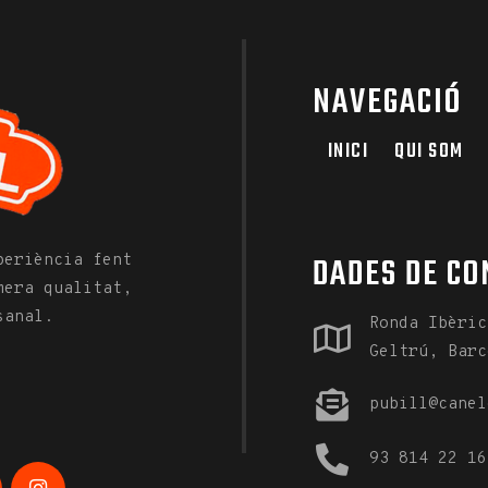
NAVEGACIÓ
INICI
QUI SOM
DADES DE CO
periència fent
mera qualitat,
sanal.
Ronda Ibèric
Geltrú, Barc
pubill@canel
93 814 22 16