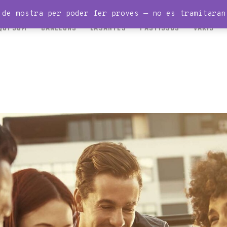
INICI
 de mostra per poder fer proves — no es tramitara
QUI SOM
CANELONS
LASANYES
PASTISSOS
VARIS
QUI SOM
CANELONS
LASANYES
PASTISSOS
VARIS