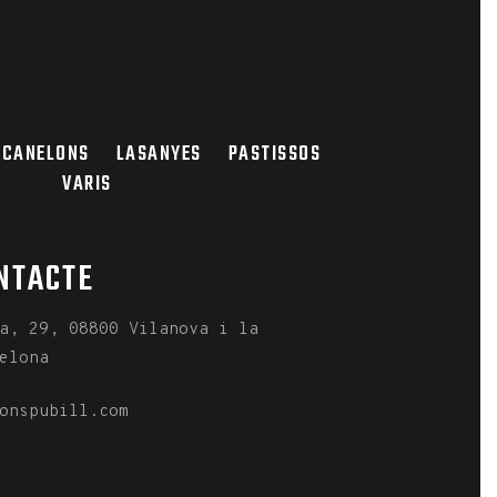
CANELONS
LASANYES
PASTISSOS
VARIS
NTACTE
a, 29, 08800 Vilanova i la
elona
onspubill.com