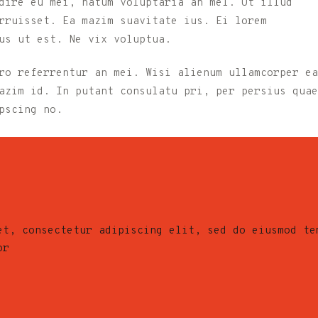
dire eu mei, natum voluptaria an mel. Ut illud
rruisset. Ea mazim suavitate ius. Ei lorem
us ut est. Ne vix voluptua.
ro referrentur an mei. Wisi alienum ullamcorper ea
azim id. In putant consulatu pri, per persius quae
pscing no.
et, consectetur adipiscing elit, sed do eiusmod te
or