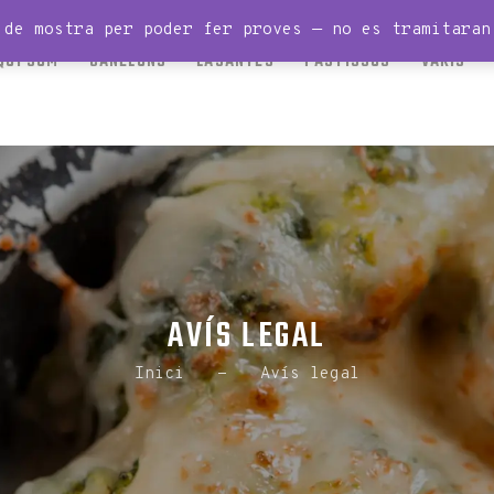
INICI
 de mostra per poder fer proves — no es tramitara
QUI SOM
CANELONS
LASANYES
PASTISSOS
VARIS
QUI SOM
CANELONS
LASANYES
PASTISSOS
VARIS
AVÍS LEGAL
Inici
Avís legal