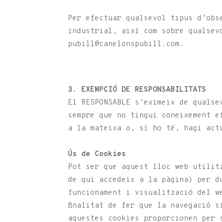
Per efectuar qualsevol tipus d’obs
industrial, així com sobre qualsev
pubill@canelonspubill.com.
3. EXEMPCIÓ DE RESPONSABILITATS
El RESPONSABLE s’eximeix de qualse
sempre que no tingui coneixement e
a la mateixa o, si ho té, hagi act
Ús de Cookies
Pot ser que aquest lloc web utilit
de qui accedeix a la pàgina) per d
funcionament i visualització del w
finalitat de fer que la navegació s
aquestes cookies proporcionen per 