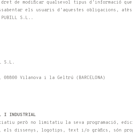
 dret de modificar qualsevol tipus d’informació que
ssabentar els usuaris d’aquestes obligacions, atès 
 PUBILL S.L..
L S.L.
, 08800 Vilanova i la Geltrú (BARCELONA)
L I INDUSTRIAL
ciatiu però no limitatiu la seva programació, edic
, els dissenys, logotips, text i/o gràfics, són pro