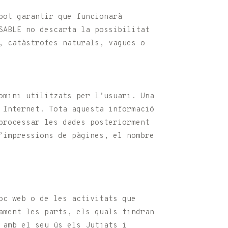
pot garantir que funcionarà
SABLE no descarta la possibilitat
, catàstrofes naturals, vagues o
omini utilitzats per l’usuari. Una
 Internet. Tota aquesta informació
processar les dades posteriorment
’impressions de pàgines, el nombre
oc web o de les activitats que
ament les parts, els quals tindran
s amb el seu ús els Jutjats i