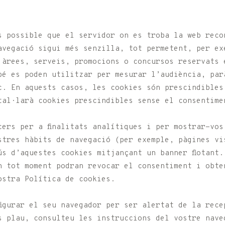
s possible que el servidor on es troba la web reco
navegació sigui més senzilla, tot permetent, per ex
 àrees, serveis, promocions o concursos reservats 
bé es poden utilitzar per mesurar l’audiència, par
c. En aquests casos, les cookies són prescindibles 
tal·larà cookies prescindibles sense el consentime
cers per a finalitats analítiques i per mostrar-vos
ostres hàbits de navegació (per exemple, pàgines vi
ús d’aquestes cookies mitjançant un banner flotant.
n tot moment podran revocar el consentiment i obte
ostra Política de cookies.
figurar el seu navegador per ser alertat de la rece
s plau, consulteu les instruccions del vostre nave