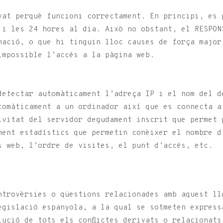
vat perquè funcioni correctament. En principi, es 
 i les 24 hores al dia. Això no obstant, el RESPON
mació, o que hi tinguin lloc causes de força major
impossible l’accés a la pàgina web.
detectar automàticament l’adreça IP i el nom del d
tomàticament a un ordinador així que es connecta a
tivitat del servidor degudament inscrit que permet 
ment estadístics que permetin conèixer el nombre d
s web, l’ordre de visites, el punt d’accés, etc.
ntrovèrsies o qüestions relacionades amb aquest ll
egislació espanyola, a la qual se sotmeten express
lució de tots els conflictes derivats o relacionat