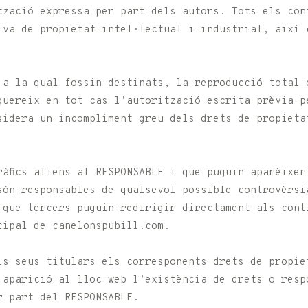
tzació expressa per part dels autors. Tots els con
iva de propietat intel·lectual i industrial, així 
r a la qual fossin destinats, la reproducció total 
quereix en tot cas l’autorització escrita prèvia p
sidera un incompliment greu dels drets de propieta
ràfics aliens al RESPONSABLE i que puguin aparèixer
són responsables de qualsevol possible controvèrsi
 que tercers puguin redirigir directament als cont
cipal de canelonspubill.com.
ls seus titulars els corresponents drets de propie
 aparició al lloc web l’existència de drets o resp
r part del RESPONSABLE.