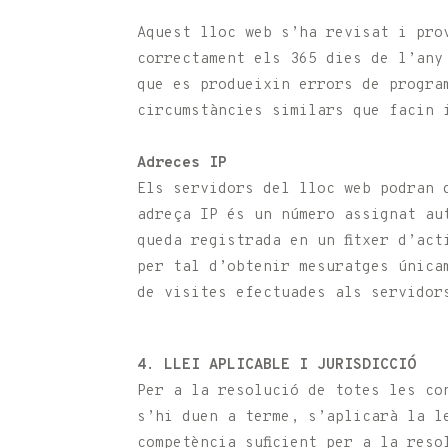
Aquest lloc web s’ha revisat i pro
correctament els 365 dies de l’any
que es produeixin errors de progra
circumstàncies similars que facin 
Adreces IP
Els servidors del lloc web podran 
adreça IP és un número assignat au
queda registrada en un fitxer d’ac
per tal d’obtenir mesuratges única
de visites efectuades als servidor
4. LLEI APLICABLE I JURISDICCIÓ
Per a la resolució de totes les co
s’hi duen a terme, s’aplicarà la l
competència suficient per a la reso