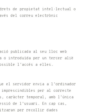
drets de propietat intel·lectual o
avés del correu electrònic
ació publicada al seu lloc web
a o introduïda per un tercer aliè
ossible l’accés a elles.
ue el servidor envia a l’ordinador
 imprescindibles per al correcte
s, caràcter temporal, amb l’única
sessió de l’usuari. En cap cas,
itzaran per recollir dades