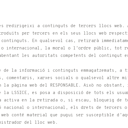
es redirigeixi a continguts de tercers llocs web. 
troduïts per tercers en els seus llocs web respect
 continguts. En qualsevol cas, retirarà immediatam
 o internacional, la moral o l’ordre públic, tot r
abentant les autoritats competents del contingut e
e de la informació i continguts emmagatzemats, a t
s, comentaris, xarxes socials o qualsevol altre mi
n la pàgina web del RESPONSABLE. Això no obstant, 
e la LSSICE, es posa a disposició de tots els usua
a activa en la retirada o, si escau, bloqueig de t
ó nacional o internacional, els drets de tercers o
 web conté material que pugui ser susceptible d’aqu
nistrador del lloc web.