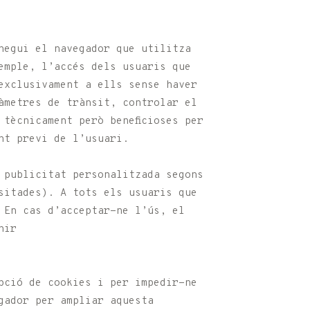
negui el navegador que utilitza
emple, l’accés dels usuaris que
exclusivament a ells sense haver
àmetres de trànsit, controlar el
tècnicament però beneficioses per
nt previ de l’usuari.
 publicitat personalitzada segons
sitades). A tots els usuaris que
 En cas d’acceptar-ne l’ús, el
nir
pció de cookies i per impedir-ne
gador per ampliar aquesta