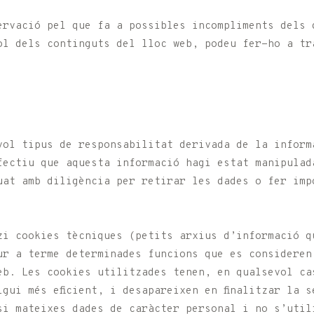
ervació pel que fa a possibles incompliments dels 
ol dels continguts del lloc web, podeu fer-ho a tr
vol tipus de responsabilitat derivada de la inform
fectiu que aquesta informació hagi estat manipulad
uat amb diligència per retirar les dades o fer imp
zi cookies tècniques (petits arxius d’informació q
ur a terme determinades funcions que es consideren
eb. Les cookies utilitzades tenen, en qualsevol ca
igui més eficient, i desapareixen en finalitzar la 
si mateixes dades de caràcter personal i no s’util