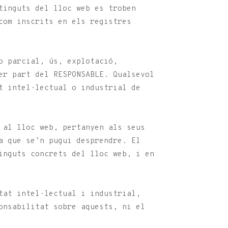
tinguts del lloc web es troben
com inscrits en els registres
o parcial, ús, explotació,
er part del RESPONSABLE. Qualsevol
t intel·lectual o industrial de
 al lloc web, pertanyen als seus
a que se’n pugui desprendre. El
inguts concrets del lloc web, i en
tat intel·lectual i industrial,
onsabilitat sobre aquests, ni el