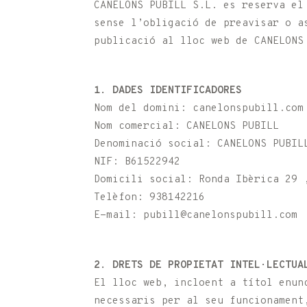
CANELONS PUBILL S.L. es reserva el
sense l’obligació de preavisar o a
publicació al lloc web de CANELONS
1. DADES IDENTIFICADORES
Nom del domini: canelonspubill.com
Nom comercial: CANELONS PUBILL
Denominació social: CANELONS PUBIL
NIF: B61522942
Domicili social: Ronda Ibèrica 29 
Telèfon: 938142216
E-mail: pubill@canelonspubill.com
2. DRETS DE PROPIETAT INTEL·LECTUA
El lloc web, incloent a títol enun
necessaris per al seu funcionament