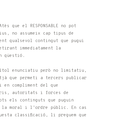
Atès que el RESPONSABLE no pot
ius, no assumeix cap tipus de
ent qualsevol contingut que pugui
etirant immediatament la
n qüestió.
ítol enunciatiu però no limitatiu,
tjà que permeti a tercers publicar
i en compliment del que
ris, autoritats i forces de
ots els continguts que puguin
 la moral i l’ordre públic. En cas
esta classificació, li preguem que