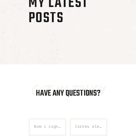
MY LATEST
POSTS
get in touch
HAVE ANY QUESTIONS?